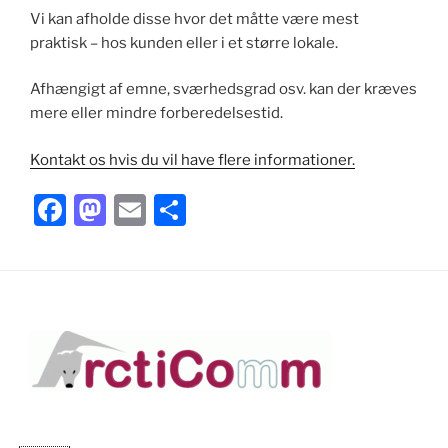
Vi kan afholde disse hvor det måtte være mest
praktisk – hos kunden eller i et større lokale.
Afhængigt af emne, sværhedsgrad osv. kan der kræves
mere eller mindre forberedelsestid.
Kontakt os hvis du vil have flere informationer.
F
M
E
S
a
a
m
h
c
st
ai
ar
e
o
l
e
b
d
o
o
o
n
k