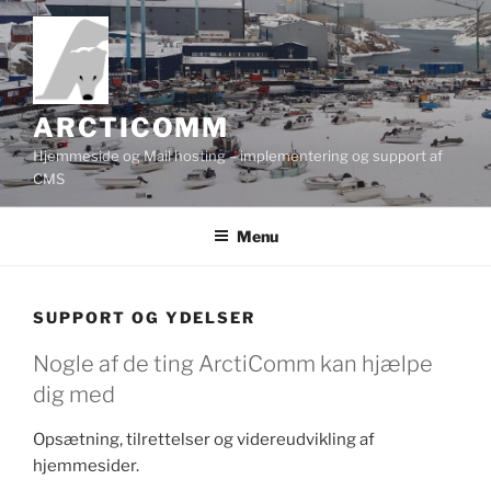
Videre
til
indhold
ARCTICOMM
Hjemmeside og Mail hosting – implementering og support af
CMS
Menu
SUPPORT OG YDELSER
Nogle af de ting ArctiComm kan hjælpe
dig med
Opsætning, tilrettelser og videreudvikling af
hjemmesider.